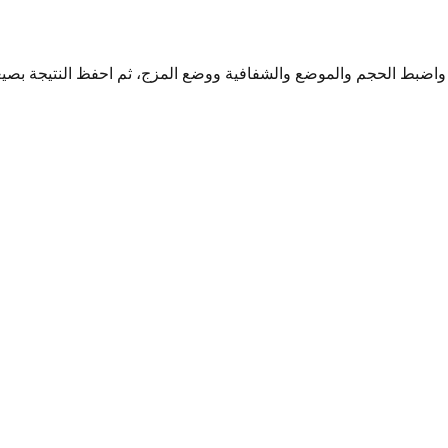
 والموضع والشفافية ووضع المزج، ثم احفظ النتيجة بصيغة PNG بدون تسجي