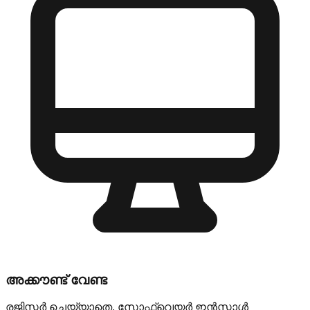
അക്കൗണ്ട് വേണ്ട
രജിസ്റ്റർ ചെയ്യാതെ, സോഫ്റ്റ്‌വെയർ ഇൻസ്റ്റാൾ