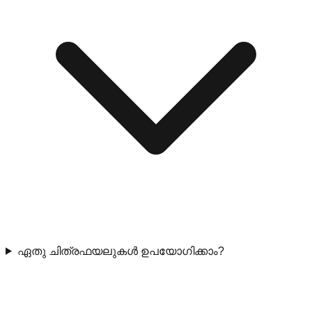
ഏതു ചിത്രഫയലുകൾ ഉപയോഗിക്കാം?