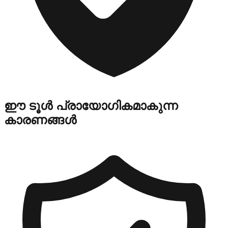
ഈ ടൂൾ പ്രായോഗികമാകുന്ന
കാരണങ്ങൾ