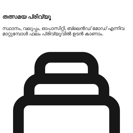
തത്സമയ പ്രിവ്യൂ
സ്ഥാനം, വലുപ്പം, ഓപാസിറ്റി, ബ്ലെൻഡ് മോഡ് എന്നിവ
മാറ്റുമ്പോൾ ഫലം പ്രിവ്യൂവിൽ ഉടൻ കാണാം.