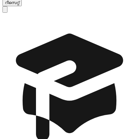
റീസെറ്റ്