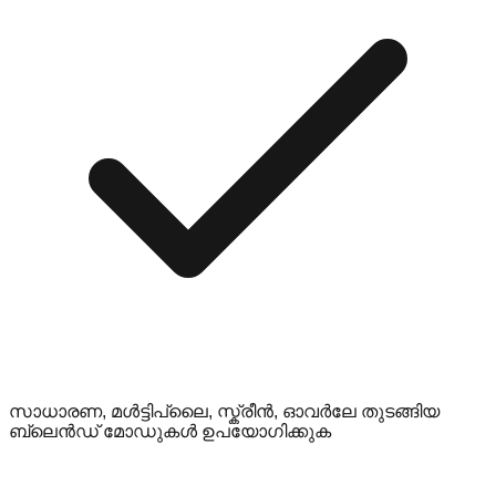
സാധാരണ, മൾട്ടിപ്ലൈ, സ്ക്രീൻ, ഓവർലേ തുടങ്ങിയ
ബ്ലെൻഡ് മോഡുകൾ ഉപയോഗിക്കുക