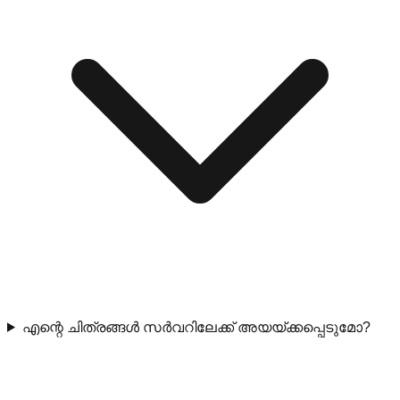
എന്റെ ചിത്രങ്ങൾ സർവറിലേക്ക് അയയ്ക്കപ്പെടുമോ?