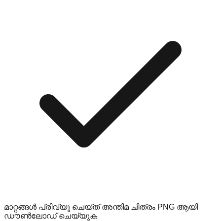
മാറ്റങ്ങൾ പ്രിവ്യൂ ചെയ്ത് അന്തിമ ചിത്രം PNG ആയി
ഡൗൺലോഡ് ചെയ്യുക