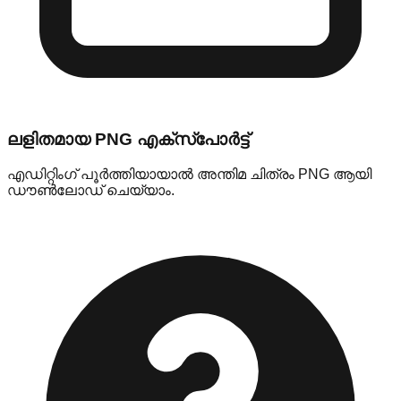
ലളിതമായ PNG എക്സ്പോർട്ട്
എഡിറ്റിംഗ് പൂർത്തിയായാൽ അന്തിമ ചിത്രം PNG ആയി
ഡൗൺലോഡ് ചെയ്യാം.