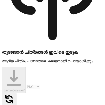
തുടങ്ങാൻ ചിത്രങ്ങൾ ഇവിടെ ഇടുക
ആദ്യ ചിത്രം പശ്ചാത്തല ലെയറായി ഉപയോഗിക്കും
ഡൗൺലോഡ്