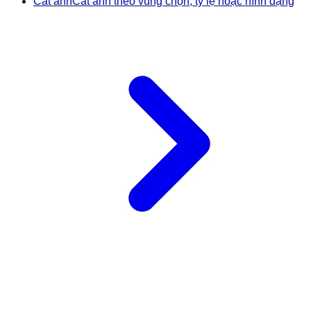
Cắt ảnh
Cắt ảnh theo vùng chọn, tỷ lệ hoặc hình dạng